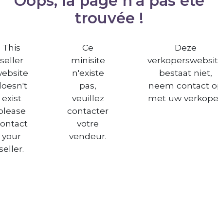
Oops, la page n'a pas été
trouvée !
This
Ce
Deze
seller
minisite
verkoperswebsi
ebsite
n'existe
bestaat niet,
doesn't
pas,
neem contact o
exist
veuillez
met uw verkope
please
contacter
ontact
votre
your
vendeur.
seller.